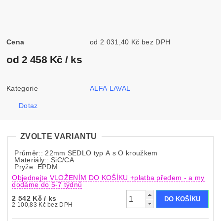
Cena
od 2 031,40 Kč bez DPH
od 2 458 Kč
/ ks
Kategorie
ALFA LAVAL
Dotaz
ZVOLTE VARIANTU
Průměr:: 22mm SEDLO typ A s O kroužkem
Materiály:: SiC/CA
Pryže: EPDM
Objednejte VLOŽENÍM DO KOŠÍKU +platba předem - a my
dodáme do 5-7 týdnů
2 542 Kč
/ ks
2 100,83 Kč bez DPH