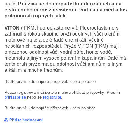
naftě.
Používá se do čerpadel kondenzátních a na
čistou nebo mírně znečištěnou vodu a na média bez
přítomnosti ropných látek.
VITON
( FKM, fluoroelastomery ): Fluoroelastomery
zahrnují širokou skupinu pryží odolných vůči olejům,
motorové naftě a celé řadě chemikálií včetně
nepolárních rozpouštědel. Pryže VITON (FKM) mají
omezenou odolnost vůči vodní páře, horké vodě,
metanolu a jiným vysoce polárním kapalinám. Dále má
tento druh pryže malou odolnost vůči aminům, silným
alkáliím a mnoha freonům.
Buďte první, kdo napíše příspěvek k této položce.
Pouze registrovaní uživatelé mohou vkládat příspěvky. Prosím
přihlaste se
nebo se
registrujte
.
Buďte první, kdo napíše příspěvek k této položce.
Přidat hodnocení