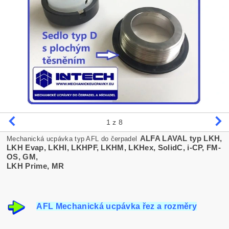
1
z 8
ALFA LAVAL typ LKH,
Mechanická ucpávka typ AFL do čerpadel
LKH Evap, LKHI, LKHPF, LKHM, LKHex, SolidC, i-CP, FM-
OS, GM,
LKH Prime, MR
AFL Mechanická ucpávka řez a rozměry