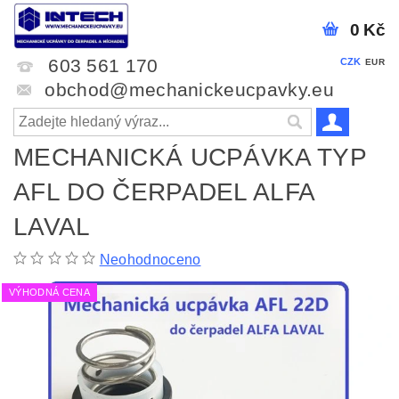
0 Kč
603 561 170
CZK
EUR
obchod@mechanickeucpavky.eu
MECHANICKÁ UCPÁVKA TYP
AFL DO ČERPADEL ALFA
LAVAL
Neohodnoceno
VÝHODNÁ CENA