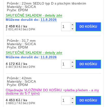
Průměr:: 22mm SEDLO typ D s plochým těsněním
Materiály:: SiC/CA
Pryže: EPDM
SKUTEČNĚ SKLADEM - detaily zde
Můžeme doručit do:
11.8.2026
2 458 Kč
/ ks
2 031,40 Kč bez DPH
Průměr:: 31,7 mm
Materiály:: SiC/CA
Pryže: EPDM
SKUTEČNĚ SKLADEM - detaily zde
Můžeme doručit do:
11.8.2026
4 172 Kč
/ ks
3 447,93 Kč bez DPH
Průměr:: 42mm
Materiály:: SiC/CA
Pryže: EPDM
Objednejte VLOŽENÍM DO KOŠÍKU +platba předem - a my
dodáme do 5-7 týdnů
4 453 Kč
/ ks
3 680,17 Kč bez DPH