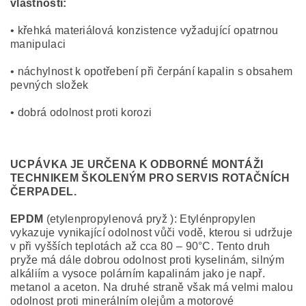
vlastnosti:
• křehká materiálová konzistence vyžadující opatrnou
manipulaci
• náchylnost k opotřebení při čerpání kapalin s obsahem
pevných složek
• dobrá odolnost proti korozi
UCPÁVKA JE URČENA K ODBORNÉ MONTÁŽI
TECHNIKEM ŠKOLENÝM PRO SERVIS ROTAČNÍCH
ČERPADEL.
EPDM
(etylenpropylenová pryž ): Etylénpropylen
vykazuje vynikající odolnost vůči vodě, kterou si udržuje
v při vyšších teplotách až cca 80 – 90°C. Tento druh
pryže má dále dobrou odolnost proti kyselinám, silným
alkáliím a vysoce polárním kapalinám jako je např.
metanol a aceton. Na druhé straně však má velmi malou
odolnost proti minerálním olejům a motorové