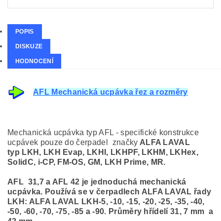
POPIS
DISKUZE
HODNOCENÍ
AFL Mechanická ucpávka řez a rozměry
Mechanická ucpávka typ AFL - specifické konstrukce
ucpávek pouze do čerpadel značky
ALFA LAVAL
typ LKH, LKH Evap, LKHI, LKHPF, LKHM, LKHex,
SolidC, i-CP, FM-OS, GM, LKH Prime, MR.
AFL 31,7 a AFL 42 je jednoduchá mechanická
ucpávka. Používá se v čerpadlech ALFA LAVAL řady
LKH: ALFA LAVAL LKH-5, -10, -15, -20, -25, -35, -40,
-50, -60, -70, -75, -85 a -90. Průměry hřídelí 31, 7 mm a