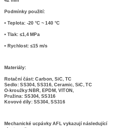
42 mm
Podmínky použití:
• Teplota: -20 °C ~ 140 °C
• Tlak: ≤1,4 MPa
• Rychlost: ≤15 m/s
Materiály:
Rotační část: Carbon, SiC, TC
Sedlo: SS304, SS316, Ceramic, SiC, TC
O-kroužky:NBR, EPDM, VITON,
Pružina: SS304, SS316
Kovové díly: SS304, SS316
Mechanické ucpávky AFL vykazují následující