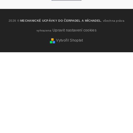
2026 ©
MECHANICKÉ UCPÁVKY DO ČERPADEL A MÍCHADEL
, všechna práva
Upravit nastavení cookies
vyhrazena
Vytvořil Shoptet