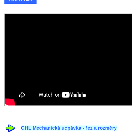
CHL Mechanická ucpávka - řez a rozměry