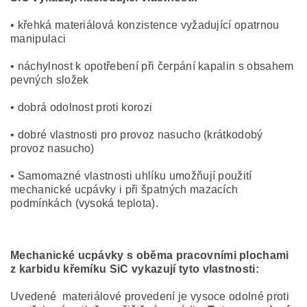
• křehká materiálová konzistence vyžadující opatrnou
manipulaci
• náchylnost k opotřebení při čerpání kapalin s obsahem
pevných složek
• dobrá odolnost proti korozi
• dobré vlastnosti pro provoz nasucho (krátkodobý
provoz nasucho)
• Samomazné vlastnosti uhlíku umožňují použití
mechanické ucpávky i při špatných mazacích
podmínkách (vysoká teplota).
Mechanické ucpávky s oběma pracovními plochami
z karbidu křemíku SiC vykazují tyto vlastnosti:
Uvedené materiálové provedení je vysoce odolné proti