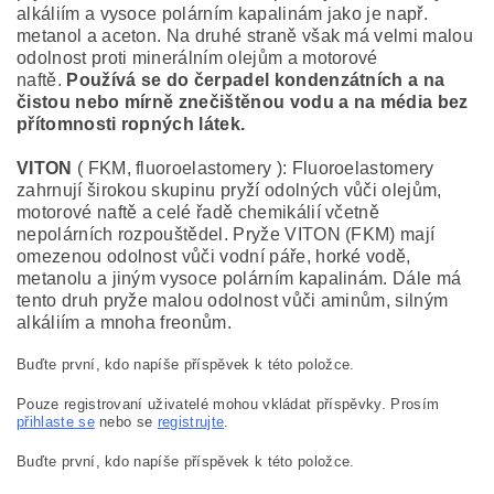
alkáliím a vysoce polárním kapalinám jako je např.
metanol a aceton. Na druhé straně však má velmi malou
odolnost proti minerálním olejům a motorové
naftě.
Používá se do čerpadel kondenzátních a na
čistou nebo mírně znečištěnou vodu a na média bez
přítomnosti ropných látek.
VITON
( FKM, fluoroelastomery ): Fluoroelastomery
zahrnují širokou skupinu pryží odolných vůči olejům,
motorové naftě a celé řadě chemikálií včetně
nepolárních rozpouštědel. Pryže VITON (FKM) mají
omezenou odolnost vůči vodní páře, horké vodě,
metanolu a jiným vysoce polárním kapalinám. Dále má
tento druh pryže malou odolnost vůči aminům, silným
alkáliím a mnoha freonům.
Buďte první, kdo napíše příspěvek k této položce.
Pouze registrovaní uživatelé mohou vkládat příspěvky. Prosím
přihlaste se
nebo se
registrujte
.
Buďte první, kdo napíše příspěvek k této položce.