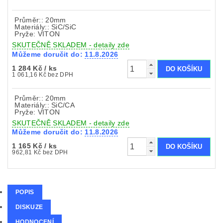
Průměr:: 20mm
Materiály:: SiC/SiC
Pryže: VITON
SKUTEČNĚ SKLADEM - detaily zde
Můžeme doručit do:
11.8.2026
1 284 Kč
/ ks
1 061,16 Kč bez DPH
Průměr:: 20mm
Materiály:: SiC/CA
Pryže: VITON
SKUTEČNĚ SKLADEM - detaily zde
Můžeme doručit do:
11.8.2026
1 165 Kč
/ ks
962,81 Kč bez DPH
POPIS
DISKUZE
HODNOCENÍ