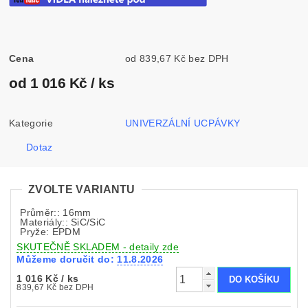
Cena
od 839,67 Kč bez DPH
od 1 016 Kč
/ ks
Kategorie
UNIVERZÁLNÍ UCPÁVKY
Dotaz
ZVOLTE VARIANTU
Průměr:: 16mm
Materiály:: SiC/SiC
Pryže: EPDM
SKUTEČNĚ SKLADEM - detaily zde
Můžeme doručit do:
11.8.2026
1 016 Kč
/ ks
839,67 Kč bez DPH