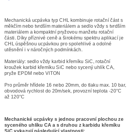
Mechanická ucpávka typ CHL kombinuje rotační část s
měkčím nebo tvrdším materiálem a sedlo vždy s tvrdším
materiálem a kompaktní pryžovou manžetu rotační
části.
Díky příznivé ceně a širokému spektru aplikací je
CHL úspěšnou ucpávkou pro spolehlivé a odolné
utěsnění i v náročných podmínkách.
Materiály: sedlo vždy karbid křemíku SiC, rotační
kroužek karbid křemíku SiC nebo sycený uhlík CA,
pryže EPDM nebo VITON
Pro průměr hřídele 16 nebo 20mm, do tlaku max. 10 bar,
obvodová rychlost do 20m/sek, provozní teplota -20°C
až 120°C
Mechanické ucpávky s jednou pracovní plochou ze
syceného uhlíku CA a s druhou z karbidu křemíku
SiC vykazují následující vlastnosti: