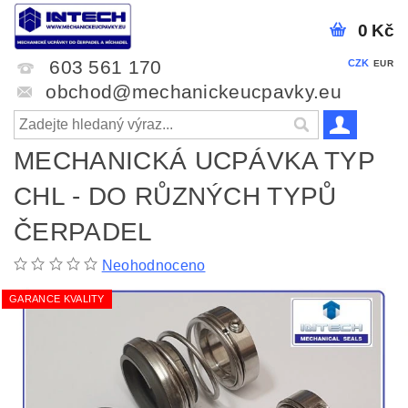
0 Kč
603 561 170
CZK
EUR
obchod@mechanickeucpavky.eu
MECHANICKÁ UCPÁVKA TYP
CHL - DO RŮZNÝCH TYPŮ
ČERPADEL
Neohodnoceno
GARANCE KVALITY