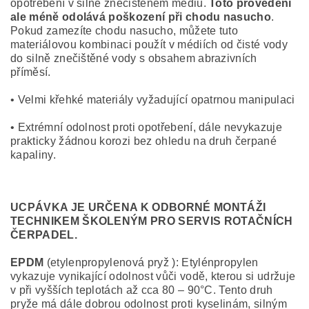
opotřebení v silně znečištěném médiu.
Toto provedení
ale méně odolává poškození při chodu nasucho
.
Pokud zamezíte chodu nasucho, můžete tuto
materiálovou kombinaci použít v médiích od čisté vody
do silně znečištěné vody s obsahem abrazivních
příměsí.
• Velmi křehké materiály vyžadující opatrnou manipulaci
• Extrémní odolnost proti opotřebení, dále nevykazuje
prakticky žádnou korozi bez ohledu na druh čerpané
kapaliny.
UCPÁVKA JE URČENA K ODBORNÉ MONTÁŽI
TECHNIKEM ŠKOLENÝM PRO SERVIS ROTAČNÍCH
ČERPADEL.
EPDM
(etylenpropylenová pryž ): Etylénpropylen
vykazuje vynikající odolnost vůči vodě, kterou si udržuje
v při vyšších teplotách až cca 80 – 90°C. Tento druh
pryže má dále dobrou odolnost proti kyselinám, silným