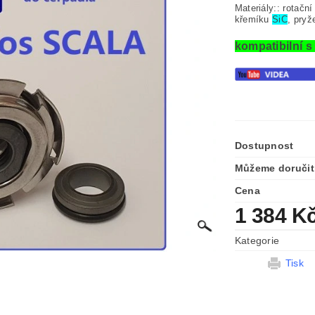
Materiály:: rotačn
křemíku
SiC
, pry
kompatibilní 
Dostupnost
Můžeme doručit
Cena
1 384 K
Kategorie
Tisk