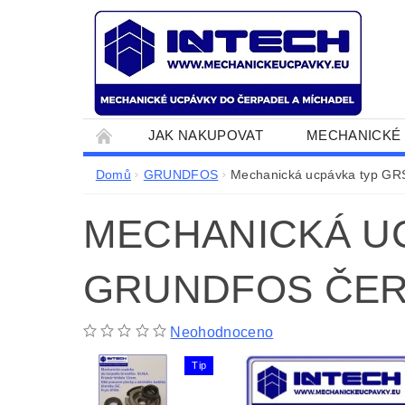
JAK NAKUPOVAT
MECHANICKÉ 
ČERPADLA S BENZÍNOVÝM MOTOREM
Domů
GRUNDFOS
Mechanická ucpávka typ GRS
CALPEDA
EBARA
FLYGT
G
MECHANICKÁ UC
MÍCHADLA A ČERPADLA DO BIOPLYNOVÝCH 
JAK NAKUPOVAT
GRUNDFOS ČER
Neohodnoceno
Tip