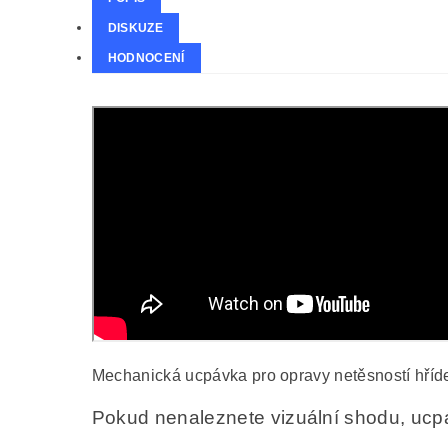
DISKUZE
HODNOCENÍ
Mechanická ucpávka pro opravy netěsností hří
Pokud nenaleznete vizuální shodu, ucpáv