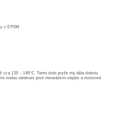
žky z EPDM
 až cca 120 – 140°C. Tento druh pryže má dále dobrou
lmi malou odolnost proti minerálním olejům a motorové