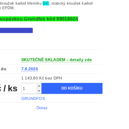
í kroužek karbid křemíku
SiC
, statický kroužek karbid
že EPDM,
s ucpávkou Grundfos kód 99016024
SKUTEČNĚ SKLADEM - detaily zde
 do
7.8.2026
1 143,80 Kč bez DPH
č
/ ks
GRUNDFOS
Dotaz