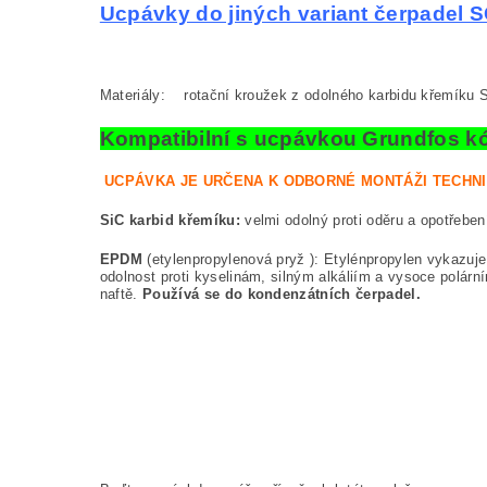
Ucpávky do jiných variant čerpadel
Materiály: rotační kroužek z odolného karbidu křemíku 
Kompatibilní s ucpávkou Grundfos k
UCPÁVKA JE URČENA K ODBORNÉ MONTÁŽI TECHN
SiC karbid křemíku:
velmi odolný proti oděru a opotřebe
EPDM
(etylenpropylenová pryž ): Etylénpropylen vykazuje 
odolnost proti kyselinám, silným alkáliím a vysoce polár
naftě.
Používá se do kondenzátních čerpadel.