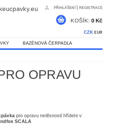
|
eucpavky.eu
PŘIHLÁŠENÍ
REGISTRACE
KOŠÍK:
0 Kč
CZK
EUR
ÁVKY
BAZÉNOVÁ ČERPADLA
S + SULZER
ALFA LAVAL
 PRO OPRAVU
 RADY OD KARLA
cpávka
pro opravu netěsností hřídele v
ndfos SCALA