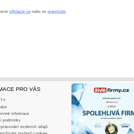
rosím
přihlaste se
nebo se
registrujte
.
MACE PRO VÁS
KTY
 nám
vinné informace
í podmínky
pracování osobních údajů
oužívání souborů cookies