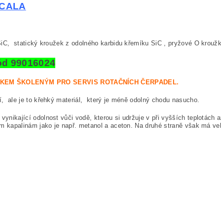
 SCALA
SiC, statický kroužek z odolného karbidu křemíku SiC , pryžové O krou
ód 99016024
IKEM ŠKOLENÝM PRO SERVIS ROTAČNÍCH ČERPADEL.
ní, ale je to křehký materiál, který je méně odolný chodu nasucho.
vynikající odolnost vůči vodě, kterou si udržuje v při vyšších teplotách
ním kapalinám jako je např. metanol a aceton. Na druhé straně však má ve