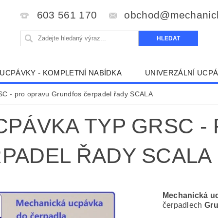
603 561 170
obchod@mechanick
UCPÁVKY - KOMPLETNÍ NABÍDKA
UNIVERZÁLNÍ UCP
KALOVÁ ČERPADLA
MÍCHADLA + SPECIÁLNÍ
AB
C - pro opravu Grundfos čerpadel řady SCALA
RUNDFOS
HCP
KSB
LOWARA
PÁVKA TYP GRSC -
STANIC (BPS)
SIGMA
WILO + EMU
FAQ +
PADEL ŘADY SCALA
Mechanická u
čerpadlech
Gru