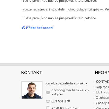
Buďte první, kdo napíše příspěvek k této položce.
Pouze registrovaní uživatelé mohou vkládat příspěvky. P
Buďte první, kdo napíše příspěvek k této položce.
Přidat hodnocení
KONTAKT
INFOR
KONTA
Karel, specialista a praktik
Napište
obchod
@
mechanickeucp
EET - po
avky.eu
Obchodn
603 561 170
Zásady z
Zásady p
+420 603 561 170